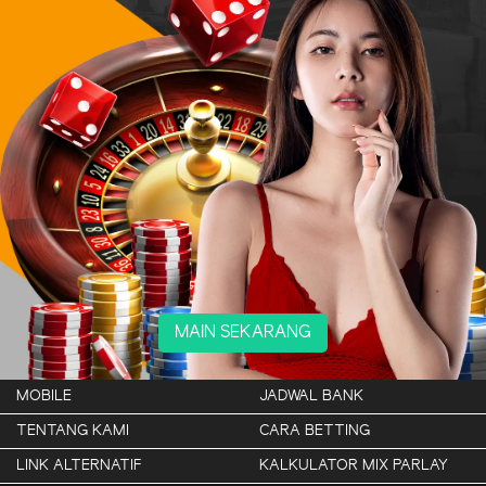
MAIN SEKARANG
MOBILE
JADWAL BANK
TENTANG KAMI
CARA BETTING
LINK ALTERNATIF
KALKULATOR MIX PARLAY