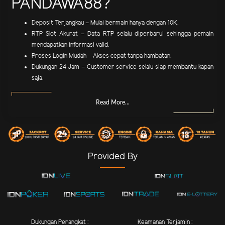
PANDAWA88?
Deposit Terjangkau – Mulai bermain hanya dengan 10K.
RTP Slot Akurat – Data RTP selalu diperbarui sehingga pemain
mendapatkan informasi valid.
Proses Login Mudah – Akses cepat tanpa hambatan.
Dukungan 24 Jam – Customer service selalu siap membantu kapan
saja.
Read More...
Provided By
Dukungan Perangkat :
Keamanan Terjamin :