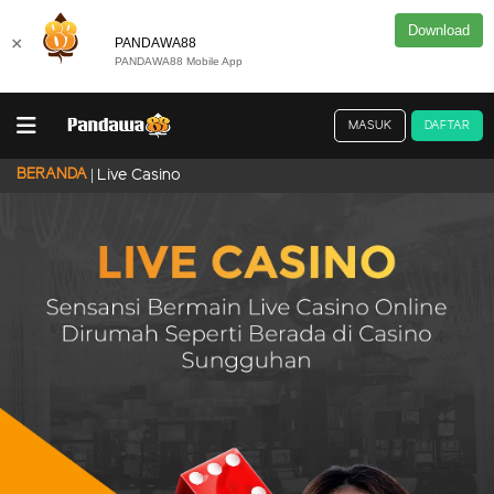
Download
×
PANDAWA88
PANDAWA88 Mobile App
MASUK
DAFTAR
BERANDA
Live Casino